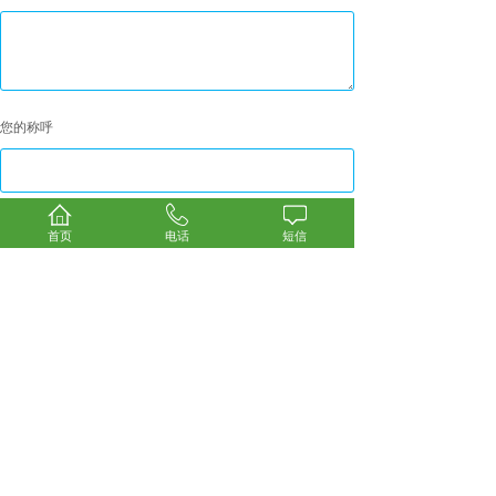
您的称呼
联系方式
*
首页
电话
短信
提交
最新动态
更多+
道闸按闸杆形态
2026-07-25
204